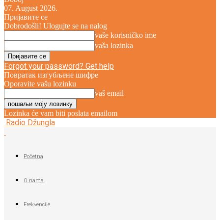
07. August 2026.
Пријавите се
Dobrodošli! Ulogujte se na nalog
vaše korisničko ime
vaša lozinka
Forgot your password? Get help
Повратак изгубљене шифре
Oporavite vašu lozinku
vaš email
Lozinka će vam biti poslata emailom
Radio Džungla
Početna
O nama
Frekvencije