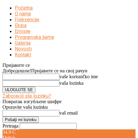
Početna
O nama
Frekvencije
Ekipa
Emisije
Programska šema
Galerija
Novosti
Kontakt
Пријавите се
Добродошли!
Пријавите се на свој рачун
vaše korisničko ime
vaša lozinka
Zaboravili ste lozinku?
Повратак изгубљене шифре
Oporavite vašu lozinku
vaš email
Pretraga
34.9
C
Doboj