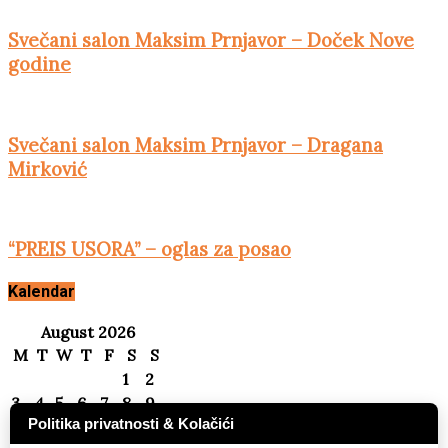
Svečani salon Maksim Prnjavor – Doček Nove
godine
Svečani salon Maksim Prnjavor – Dragana
Mirković
“PREIS USORA” – oglas za posao
Kalendar
August 2026
M
T
W
T
F
S
S
1
2
3
4
5
6
7
8
9
Politika privatnosti & Kolačići
10
11
12
13
14
15
16