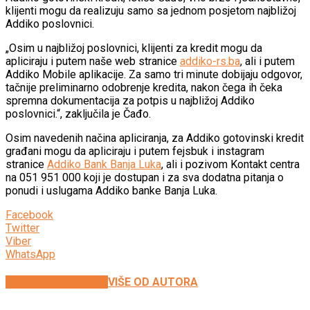
klijenti mogu da realizuju samo sa jednom posjetom najbližoj
Addiko poslovnici.
„Osim u najbližoj poslovnici, klijenti za kredit mogu da
apliciraju i putem naše web stranice
addiko-rs.ba
, ali i putem
Addiko Mobile aplikacije. Za samo tri minute dobijaju odgovor,
tačnije preliminarno odobrenje kredita, nakon čega ih čeka
spremna dokumentacija za potpis u najbližoj Addiko
poslovnici.“, zaključila je Čađo.
Osim navedenih načina apliciranja, za Addiko gotovinski kredit
građani mogu da apliciraju i putem fejsbuk i instagram
stranice
Addiko Bank Banja Luka
, ali i pozivom Kontakt centra
na 051 951 000 koji je dostupan i za sva dodatna pitanja o
ponudi i uslugama Addiko banke Banja Luka.
Facebook
Twitter
Viber
WhatsApp
POVEZANE OBJAVE
VIŠE OD AUTORA