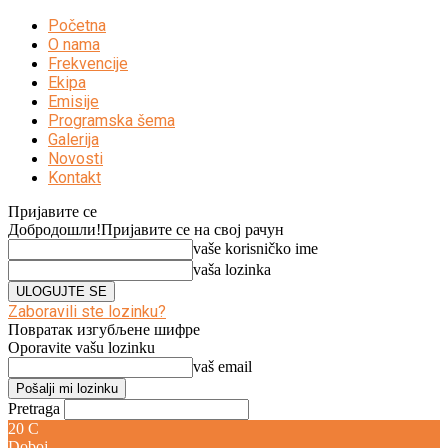
Početna
O nama
Frekvencije
Ekipa
Emisije
Programska šema
Galerija
Novosti
Kontakt
Пријавите се
Добродошли!
Пријавите се на свој рачун
vaše korisničko ime
vaša lozinka
Zaboravili ste lozinku?
Повратак изгубљене шифре
Oporavite vašu lozinku
vaš email
Pretraga
20
C
Doboj