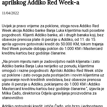
aprilskog Addiko Red Week-a
11/04/2022
Uvijek je pravo vrijeme za poklone, stoga nova Addiko Red
Week akcija Addiko banke Banja Luka klijentima nudi posebne
pogodnosti. Klijenti Addiko banke, ali i drugih banaka koji, bez
obaveze prenosa plate ili penzije u Addiko, od 11. do 15.
aprila ugovore gotovinski kredit do 50.000 KM, tokom trajanja
Red Week ponude dobijaju poklon do 1.000 KM i Mastercard
kreditnu karticu bez godišnje članarine.
„Na prvom mjestu nam je zadovoljstvo naših klijenata i zato
Addiko banka Banja Luka nerijetko uz ponudu, klijentima
omogući i razne pogodnosti. Aprilski Addiko Red Week stiže
uz poklone i zato ovoga puta postojećim i novim klijentima uz
ugovaranje novih kreditnih sredstava, bez obaveze prenosa
plate ili penzije u Addiko, poklanjamo do 1.000 KM i Addiko
Mastercard kreditnu karticu bez godišnje članarine.“, izjavila je
Milka Čađo, direktorica Odjela upravljanja proizvodima za
stanovništvo
Addiko gotovinski kredit, ističe Čađo, vrlo brzo i jednostavno,