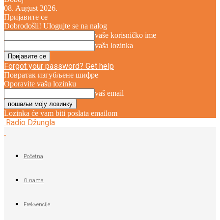
08. August 2026.
Пријавите се
Dobrodošli! Ulogujte se na nalog
vaše korisničko ime
vaša lozinka
Forgot your password? Get help
Повратак изгубљене шифре
Oporavite vašu lozinku
vaš email
Lozinka će vam biti poslata emailom
Radio Džungla
Početna
O nama
Frekvencije