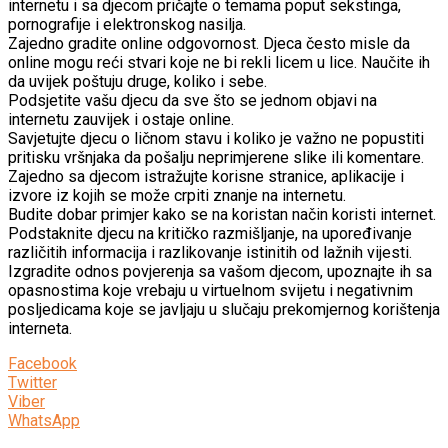
internetu i sa djecom pričajte o temama poput sekstinga,
pornografije i elektronskog nasilja.
Zajedno gradite online odgovornost. Djeca često misle da
online mogu reći stvari koje ne bi rekli licem u lice. Naučite ih
da uvijek poštuju druge, koliko i sebe.
Podsjetite vašu djecu da sve što se jednom objavi na
internetu zauvijek i ostaje online.
Savjetujte djecu o ličnom stavu i koliko je važno ne popustiti
pritisku vršnjaka da pošalju neprimjerene slike ili komentare.
Zajedno sa djecom istražujte korisne stranice, aplikacije i
izvore iz kojih se može crpiti znanje na internetu.
Budite dobar primjer kako se na koristan način koristi internet.
Podstaknite djecu na kritičko razmišljanje, na upoređivanje
različitih informacija i razlikovanje istinitih od lažnih vijesti.
Izgradite odnos povjerenja sa vašom djecom, upoznajte ih sa
opasnostima koje vrebaju u virtuelnom svijetu i negativnim
posljedicama koje se javljaju u slučaju prekomjernog korištenja
interneta.
Facebook
Twitter
Viber
WhatsApp