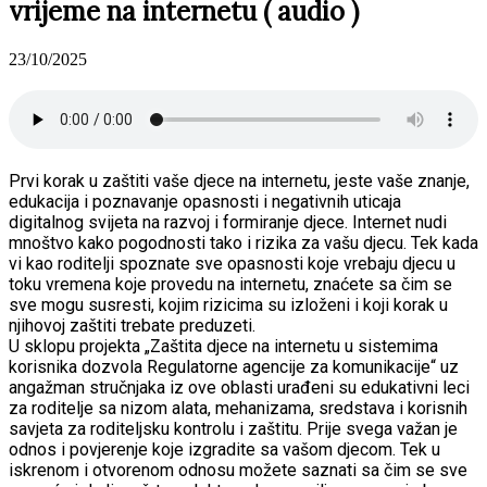
vrijeme na internetu ( audio )
23/10/2025
Prvi korak u zaštiti vaše djece na internetu, jeste vaše znanje,
edukacija i poznavanje opasnosti i negativnih uticaja
digitalnog svijeta na razvoj i formiranje djece. Internet nudi
mnoštvo kako pogodnosti tako i rizika za vašu djecu. Tek kada
vi kao roditelji spoznate sve opasnosti koje vrebaju djecu u
toku vremena koje provedu na internetu, znaćete sa čim se
sve mogu susresti, kojim rizicima su izloženi i koji korak u
njihovoj zaštiti trebate preduzeti.
U sklopu projekta „Zaštita djece na internetu u sistemima
korisnika dozvola Regulatorne agencije za komunikacije“ uz
angažman stručnjaka iz ove oblasti urađeni su edukativni leci
za roditelje sa nizom alata, mehanizama, sredstava i korisnih
savjeta za roditeljsku kontrolu i zaštitu. Prije svega važan je
odnos i povjerenje koje izgradite sa vašom djecom. Tek u
iskrenom i otvorenom odnosu možete saznati sa čim se sve