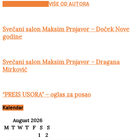
POVEZANE OBJAVE
VIŠE OD AUTORA
Svečani salon Maksim Prnjavor – Doček Nove
godine
Svečani salon Maksim Prnjavor – Dragana
Mirković
“PREIS USORA” – oglas za posao
Kalendar
August 2026
M
T
W
T
F
S
S
1
2