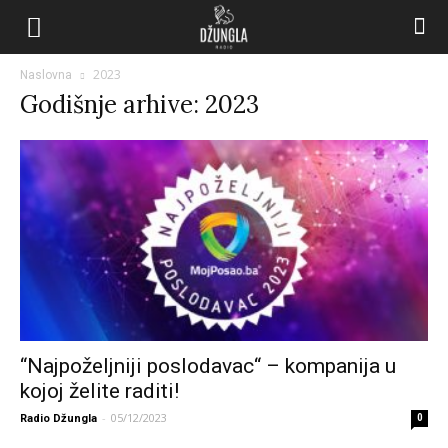
2023
Naslovna
Godišnje arhive: 2023
“Najpoželjniji poslodavac“ – kompanija u
kojoj želite raditi!
-
05/12/2023
Radio Džungla
0