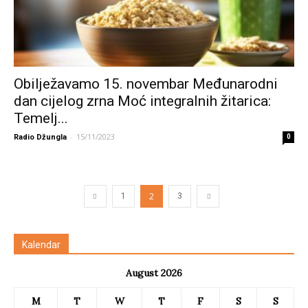
Obilježavamo 15. novembar Međunarodni
dan cijelog zrna Moć integralnih žitarica:
Temelj...
-
15/11/2023
Radio Džungla
0
2
1
3
Kalendar
August 2026
M
T
W
T
F
S
S