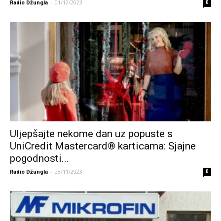
-
01/12/2023
Radio Džungla
0
Uljepšajte nekome dan uz popuste s
UniCredit Mastercard® karticama: Sjajne
pogodnosti...
-
28/11/2023
Radio Džungla
0