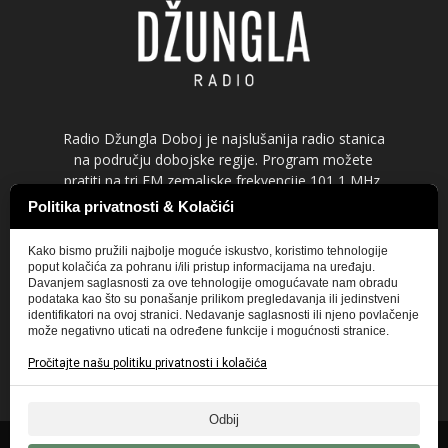
Radio Džungla Doboj je najslušanija radio stanica
na području dobojske regije. Program možete
pratiti na tri FM zemaljske frekvencije 101,1 MHz,
103,6 MHz i 92,0 MHz, kao i dva dodatna on line
Politika privatnosti & Kolačići
radio programa, koje možete pratiti uživo putem
interneta.
Kako bismo pružili najbolje moguće iskustvo, koristimo tehnologije
poput kolačića za pohranu i/ili pristup informacijama na uređaju.
Davanjem saglasnosti za ove tehnologije omogućavate nam obradu
Kontaktirajte nas:
marketing@dzungla.net
podataka kao što su ponašanje prilikom pregledavanja ili jedinstveni
identifikatori na ovoj stranici. Nedavanje saglasnosti ili njeno povlačenje
može negativno uticati na određene funkcije i mogućnosti stranice.
Pročitajte našu politiku privatnosti i kolačića
Odbij
Idi na glavnu stranicu