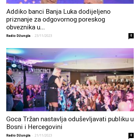
Addiko banci Banja Luka dodijeljeno
priznanje za odgovornog poreskog
obveznika u...
-
23/11/2023
Radio Džungla
0
Goca Tržan nastavlja oduševljavati publiku u
Bosni i Hercegovini
-
21/11/2023
Radio Džungla
0